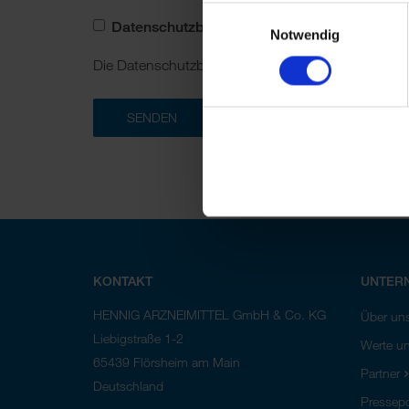
Einwilligungsauswahl
Datenschutzbestimmungen akzeptieren
*
Notwendig
Die Datenschutzbestimmungen finden Sie
hier
.
SENDEN
KONTAKT
UNTER
HENNIG ARZNEIMITTEL GmbH & Co. KG
Über un
Liebigstraße 1-2
Werte un
65439
Flörsheim am Main
Partner
Deutschland
Pressepo