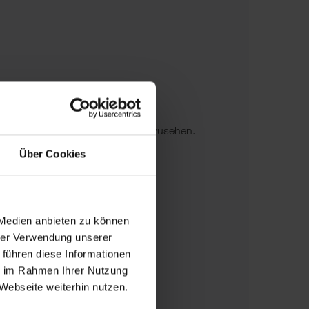
ung von Google Maps stimmen Sie den
nschutzbedingungen zu.
es akzeptieren
, um diese Karte anzusehen.
Über Cookies
AKZEPTIEREN
 Medien anbieten zu können
hrer Verwendung unserer
 führen diese Informationen
ie im Rahmen Ihrer Nutzung
Webseite weiterhin nutzen.