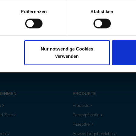
Präferenzen
Statistiken
Nur notwendige Cookies
verwenden
NEHMEN
PRODUKTE
s
Produkte
d Ziele
Rezeptpflichtig
Rezeptfrei
rtal
Anwendungsbereiche