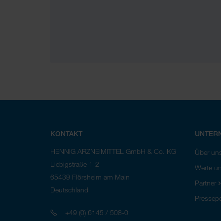
KONTAKT
UNTER
HENNIG ARZNEIMITTEL GmbH & Co. KG
Über un
Liebigstraße 1-2
Werte un
65439
Flörsheim am Main
Partner
Deutschland
Pressepo
Telefon
+49 (0) 6145 / 508-0