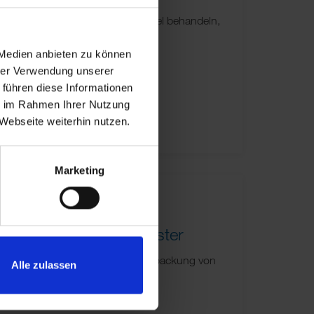
to „Schwindel erklären, Schwindel behandeln,
NNIG-Vertigo-Symposium vom…
 Medien anbieten zu können
hrer Verwendung unserer
 führen diese Informationen
ie im Rahmen Ihrer Nutzung
Webseite weiterhin nutzen.
Marketing
quent nur noch im Blister
TTEL stellt nun auch seine Großpackung von
Alle zulassen
ht sich der Inhalt der…