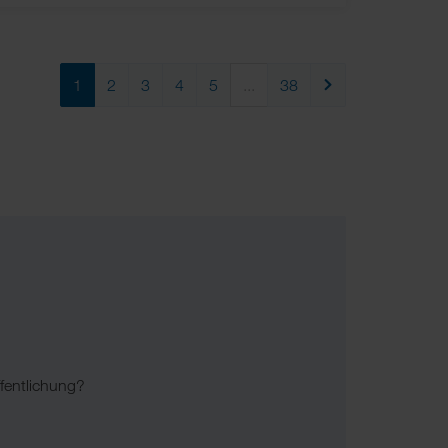
1
2
3
4
5
...
38
Weiter
fentlichung?