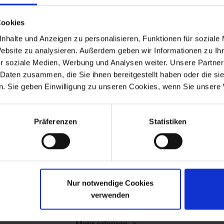
Flörsheim, 28. Januar 2025: Unter dem Mot
Cookies
Schwindel vermeiden“ findet das 14. HE
nhalte und Anzeigen zu personalisieren, Funktionen für soziale
Website zu analysieren. Außerdem geben wir Informationen zu I
Mehr erfahren
r soziale Medien, Werbung und Analysen weiter. Unsere Partner
 Daten zusammen, die Sie ihnen bereitgestellt haben oder die s
. Sie geben Einwilligung zu unseren Cookies, wenn Sie unsere 
Präferenzen
Statistiken
PRESSEMITTEILUNG
01.07.2024
Vertigo Hennig®: Jetzt konse
Nur notwendige Cookies
Flörsheim, 1. Juli 2024: HENNIG ARZNEIMI
verwenden
Vertigo Hennig® auf Blister um. Zudem erhö
Mehr erfahren