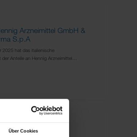
ennig Arzneimittel GmbH &
arma S.p.A
 2025 hat das italienische
der Anteile an Hennig Arzneimittel…
Über Cookies
sium