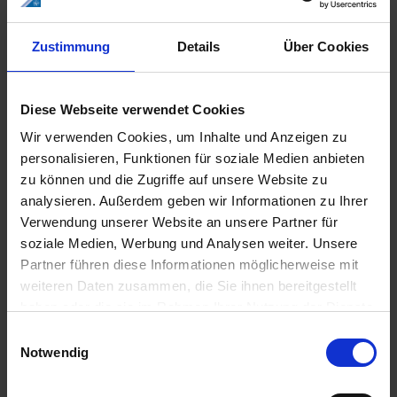
56 Kapseln
39,90 €
13897842
Zustimmung
Details
Über Cookies
Weitere Informationen zum Produkt erhalten Sie hier.
www.trivital-hennig.de
Diese Webseite verwendet Cookies
Wir verwenden Cookies, um Inhalte und Anzeigen zu
Downloads
personalisieren, Funktionen für soziale Medien anbieten
zu können und die Zugriffe auf unsere Website zu
analysieren. Außerdem geben wir Informationen zu Ihrer
pdf
Verwendung unserer Website an unsere Partner für
Gebrauchsinformation
soziale Medien, Werbung und Analysen weiter. Unsere
Herunterladen
Partner führen diese Informationen möglicherweise mit
weiteren Daten zusammen, die Sie ihnen bereitgestellt
pdf
haben oder die sie im Rahmen Ihrer Nutzung der Dienste
Verbraucherbroschüre
gesammelt haben. Sie geben Einwilligung zu unseren
Einwilligungsauswahl
Herunterladen
Cookies, wenn Sie unsere Webseite weiterhin nutzen.
Notwendig