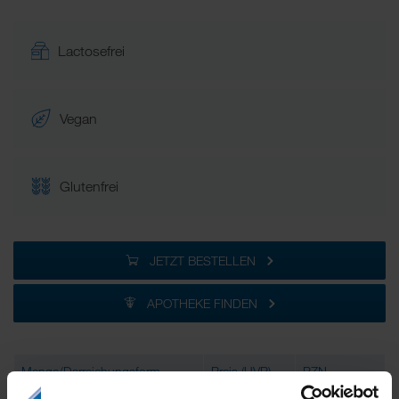
Lactosefrei
Vegan
Glutenfrei
JETZT BESTELLEN
APOTHEKE FINDEN
Menge/Darreichungsform
Preis (UVP)
PZN